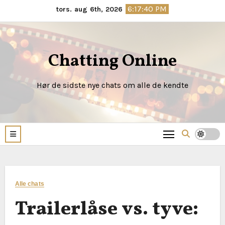
Skip
6:17:41 PM
tors. aug 6th, 2026
to
content
Chatting Online
Hør de sidste nye chats om alle de kendte
Alle chats
Trailerlåse vs. tyve: