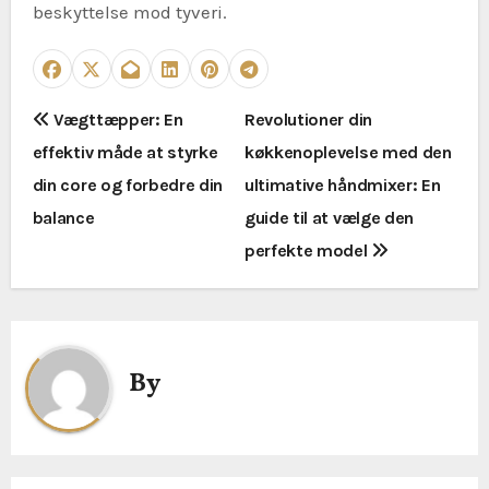
beskyttelse mod tyveri.
I
Vægttæpper: En
Revolutioner din
effektiv måde at styrke
køkkenoplevelse med den
n
din core og forbedre din
ultimative håndmixer: En
d
balance
guide til at vælge den
l
perfekte model
æ
g
By
s
n
a