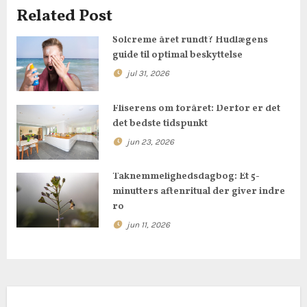
Related Post
v
Solcreme året rundt? Hudlægens
i
guide til optimal beskyttelse
g
jul 31, 2026
a
Fliserens om foråret: Derfor er det
det bedste tidspunkt
t
jun 23, 2026
i
Taknemmelighedsdagbog: Et 5-
o
minutters aftenritual der giver indre
ro
n
jun 11, 2026