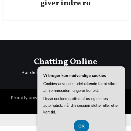
giver indre ro
Chatting Online
Hør de sidste nye chats om alle de kendte
Vi bruger kun nødvendige cookies
Cookies anvendes udelukkende for at sikre,
at hjemmesiden fungerer korrekt.
Proudly powered by WordPress
|
Theme: Fameup by
Disse cookies sættes af os og slettes
Themeansar
.
automatisk, når din session slutter eller efter
kort tid.
CVR DK-37407739
OK