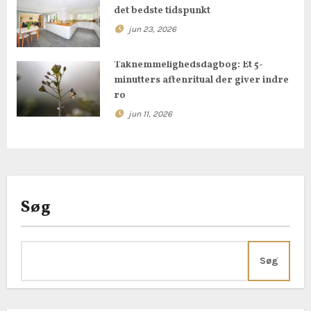
det bedste tidspunkt
t
jun 23, 2026
i
Taknemmelighedsdagbog: Et 5-
o
minutters aftenritual der giver indre
ro
n
jun 11, 2026
Søg
Søg