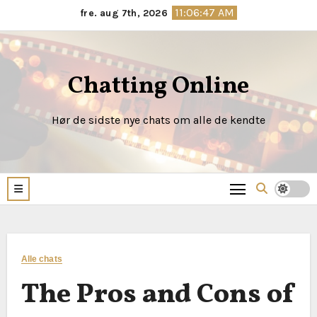
Skip
11:06:49 AM
fre. aug 7th, 2026
to
content
Chatting Online
Hør de sidste nye chats om alle de kendte
Alle chats
The Pros and Cons of