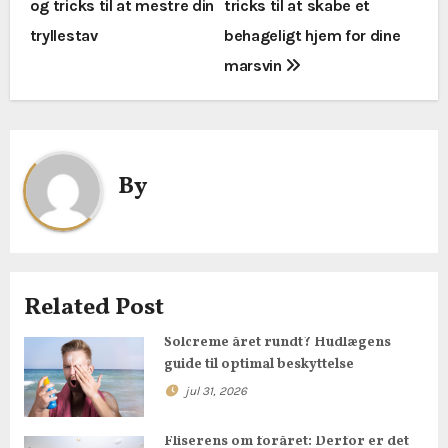
og tricks til at mestre din
tricks til at skabe et
d
tryllestav
behageligt hjem for dine
l
marsvin
æ
g
By
s
n
a
Related Post
v
Solcreme året rundt? Hudlægens
i
guide til optimal beskyttelse
g
jul 31, 2026
a
Fliserens om foråret: Derfor er det