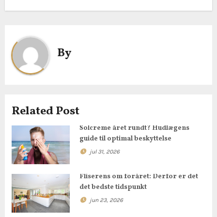
n
d
l
By
æ
g
s
Related Post
n
Solcreme året rundt? Hudlægens
a
guide til optimal beskyttelse
jul 31, 2026
v
i
Fliserens om foråret: Derfor er det
det bedste tidspunkt
g
jun 23, 2026