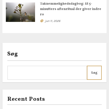
a
Taknemmelighedsdagbog: Et 5-
t
minutters aftenritual der giver indre
ro
i
jun 11, 2026
o
n
Søg
Søg
Recent Posts