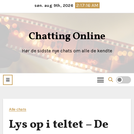
Skip
2:17:17 AM
søn. aug 9th, 2026
to
content
Chatting Online
Hør de sidste nye chats om alle de kendte
Alle chats
Lys op i teltet – De