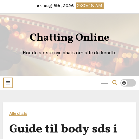
Skip
2:30:49 AM
lør. aug 8th, 2026
to
content
Chatting Online
Hør de sidste nye chats om alle de kendte
Alle chats
Guide til body sds i