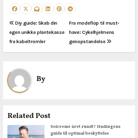
I
Diy guide: Skab din
Fra modeflop til must-
egen unikke plantekasse
have: Cykelhjelmens
n
fra kabeltromler
genopstandelse
d
l
æ
By
g
s
n
Related Post
a
Solcreme året rundt? Hudlægens
guide til optimal beskyttelse
v