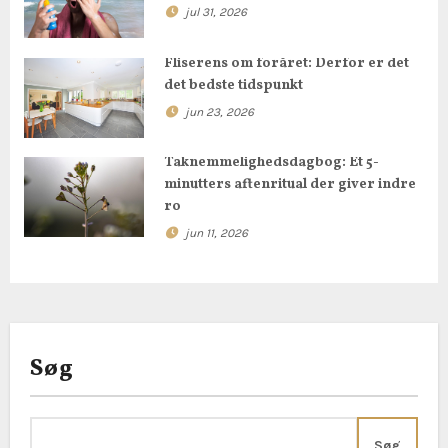
jul 31, 2026
i
Fliserens om foråret: Derfor er det
g
det bedste tidspunkt
a
jun 23, 2026
t
Taknemmelighedsdagbog: Et 5-
minutters aftenritual der giver indre
i
ro
o
jun 11, 2026
n
Søg
Søg